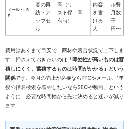
客の再
高（リ
内容
ル費
メール・LIN
訪・ア
スト保
高
を書
月数
E
ップセ
有時）
ける
千
ル
人
円〜
費用はあくまで目安で、商材や競合状況で上下しま
す。押さえておきたいのは
「即効性が高いものは蓄
積しにくく、蓄積するものは時間がかかる」という
関係
です。今月の売上が必要ならPPCやメール、1年
後の指名検索を増やしたいならSEOや動画、という
ように、必要な時間軸から先に決めると迷いが減り
ます。