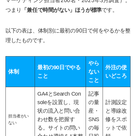
マーケティング担当者200名・2025年3月調査）。
つまり
「兼任で時間がない」ほうが標準
です。
以下の表は、体制別に最初の90日で何をやるかを整
理したものです。
やら
最初の90日でやる
外注の使
体制
ない
こと
いどころ
こと
GA4とSearch Con
記事
soleを設置し、現
の量
計測設定
状の流入と問い合
産・
と導線改
担当者がい
わせ数を把握す
SNS
修をスポ
ない
る。サイトの問い
の毎
ットで依