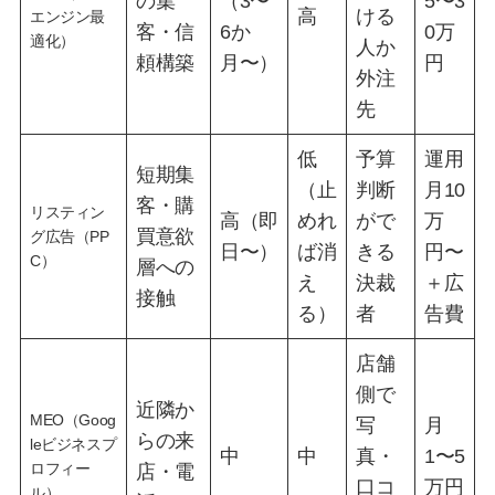
の集
（3〜
5〜3
高
ける
エンジン最
客・信
6か
0万
適化）
人か
頼構築
月〜）
円
外注
先
低
予算
運用
短期集
（止
判断
月10
客・購
リスティン
高（即
めれ
がで
万
買意欲
グ広告（PP
日〜）
ば消
きる
円〜
C）
層への
え
決裁
＋広
接触
る）
者
告費
店舗
側で
近隣か
MEO（Goog
写
月
らの来
leビジネスプ
中
中
真・
1〜5
ロフィー
店・電
口コ
万円
ル）