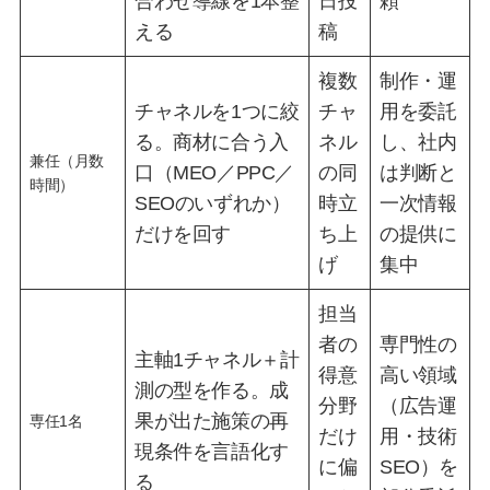
合わせ導線を1本整
日投
頼
える
稿
複数
制作・運
チャネルを1つに絞
チャ
用を委託
る。商材に合う入
ネル
し、社内
兼任（月数
口（MEO／PPC／
の同
は判断と
時間）
SEOのいずれか）
時立
一次情報
だけを回す
ち上
の提供に
げ
集中
担当
者の
専門性の
主軸1チャネル＋計
得意
高い領域
測の型を作る。成
分野
（広告運
果が出た施策の再
専任1名
だけ
用・技術
現条件を言語化す
に偏
SEO）を
る