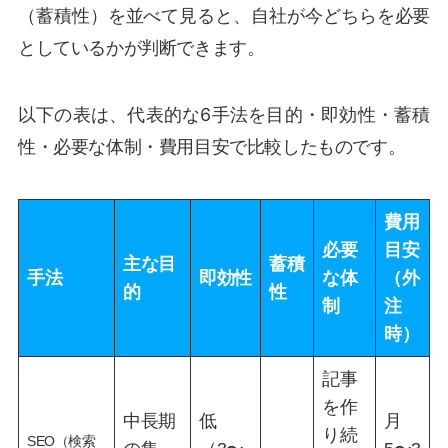
（蓄積性）を並べて見ると、自社が今どちらを必要
としているかが判断できます。
以下の表は、代表的な6手法を目的・即効性・蓄積
性・必要な体制・費用目安で比較したものです。
費用
必要
目安
主な目
蓄積
手法
即効性
な体
（外
的
性
制
注
時）
記事
を作
中長期
低
月
り続
SEO（検索