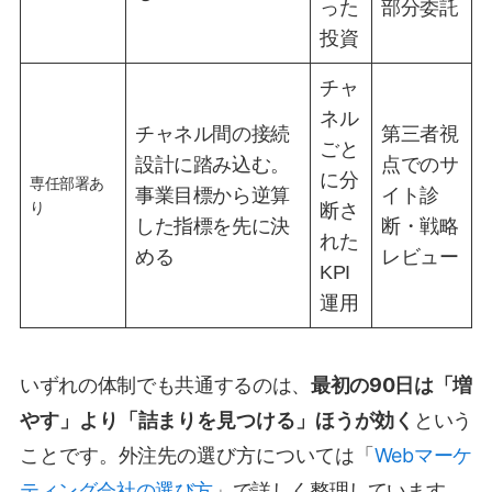
った
部分委託
投資
チャ
ネル
チャネル間の接続
第三者視
ごと
設計に踏み込む。
点でのサ
に分
専任部署あ
事業目標から逆算
イト診
り
断さ
した指標を先に決
断・戦略
れた
める
レビュー
KPI
運用
いずれの体制でも共通するのは、
最初の90日は「増
やす」より「詰まりを見つける」ほうが効く
という
ことです。外注先の選び方については「
Webマーケ
ティング会社の選び方
」で詳しく整理しています。