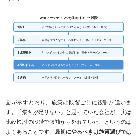
Webマーケティングが動かす5つの段階
1 認知
まだ知らない人に見つけてもらう（広告・SNS・動画）
2 集客
課題を持つ人をサイトへ連れてくる（SEO・PPC・MEO）
3 比較検討
他社と並べられた時に選ばれる（事例・サービスページ）
4 問い合わせ
迷わず行動できる導線をつくる（フォーム・電話）
5 継続
一度きりで終わらせない（メール・LINE・SNS）
図が示すとおり、施策は段階ごとに役割が違いま
す。「集客が足りない」と思っていた会社が、実は
比較検討の段階で候補から外れていた、というのは
よくあることです。
最初にやるべきは施策選びでは