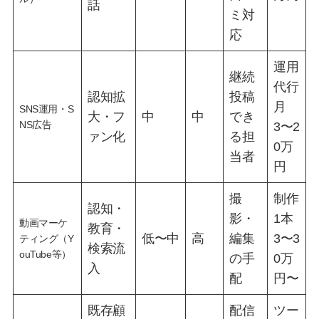
話
ミ対
応
運用
継続
代行
認知拡
投稿
月
SNS運用・S
大・フ
中
中
でき
NS広告
3〜2
ァン化
る担
0万
当者
円
撮
制作
認知・
影・
1本
動画マーケ
教育・
低〜中
高
編集
3〜3
ティング（Y
検索流
ouTube等）
の手
0万
入
配
円〜
既存顧
配信
ツー