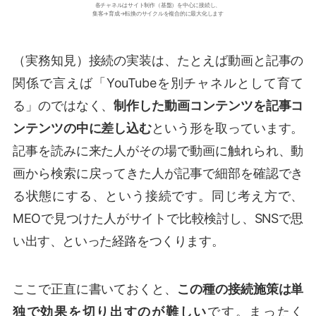
各チャネルはサイト制作（基盤）を中心に接続し、
集客→育成→転換のサイクルを複合的に最大化します
（実務知見）接続の実装は、たとえば動画と記事の
関係で言えば「YouTubeを別チャネルとして育て
る」のではなく、
制作した動画コンテンツを記事コ
ンテンツの中に差し込む
という形を取っています。
記事を読みに来た人がその場で動画に触れられ、動
画から検索に戻ってきた人が記事で細部を確認でき
る状態にする、という接続です。同じ考え方で、
MEOで見つけた人がサイトで比較検討し、SNSで思
い出す、といった経路をつくります。
ここで正直に書いておくと、
この種の接続施策は単
独で効果を切り出すのが難しい
です。まったく