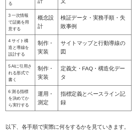
計
文
る
3 一次情報
概念設
検証データ・実務手順・失
で証拠を用
計
敗事例
意する
4 サイト構
制作・
サイトマップと行動導線の
造と導線を
実装
図
設計する
5 AIに引用さ
制作・
定義文・FAQ・構造化デー
れる形式で
実装
タ
書く
6 測る指標
運用・
指標定義とベースライン記
を決めてか
測定
録
ら実行する
以下、各手順で実際に何をするかを見ていきます。