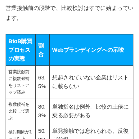
営業接触前の段階で、比較検討はすでに始まってい
ます。
BtoB購買
割
プロセス
Webブランディングへの示唆
合
の実態
営業接触前
63.
想起されていない企業はリスト
に複数候補
をリストア
5%
に載らない
ップ済み
複数候補を
80.
単独指名は例外。比較の土俵に
比較して選
3%
乗る必要がある
ぶ
50.
単発接触では忘れられる。反復
検討期間が1
ヶ月以上