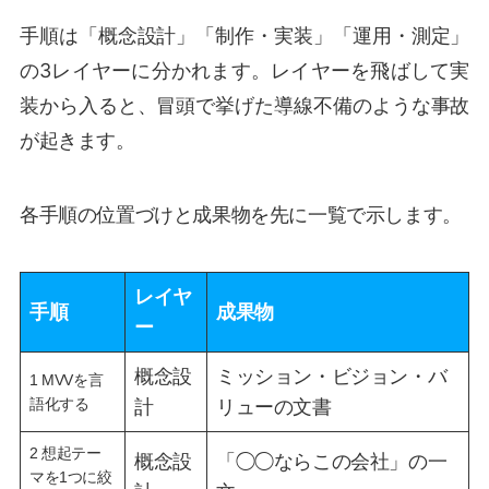
手順は「概念設計」「制作・実装」「運用・測定」
の3レイヤーに分かれます。レイヤーを飛ばして実
装から入ると、冒頭で挙げた導線不備のような事故
が起きます。
各手順の位置づけと成果物を先に一覧で示します。
レイヤ
手順
成果物
ー
概念設
ミッション・ビジョン・バ
1 MVVを言
語化する
計
リューの文書
2 想起テー
概念設
「◯◯ならこの会社」の一
マを1つに絞