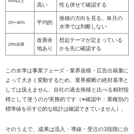
40%以上
高い
性も併せて確認する
推移の方向を見る。単月の
平均的
20〜40%
水準では判断しない
改善余
想起テーマが定まっている
20%未満
地あり
かを先に確認する
この水準は事業フェーズ・業界規模・広告出稿量に
よって大きく変動するため、業界横断の絶対基準と
しては扱えません。自社の過去推移と比べる相対指
標として使うのが実務的です（※確認中：業種別の
標準値を示す公的な統計は確認できていません）。
そのうえで、成果は流入・導線・受注の3段階に分