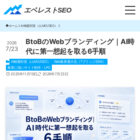
エベレストSEO｜TOP
エベレストSEO
ホーム
AI検索対策（LLMO/GEO）
BtoBのWebブランディング｜AI時
2026
7/23
代に第一想起を取る6手順
AI検索対策（LLMO/GEO）
Web集客最大化（7ブリッジSEM）
集客に強いサイト制作・LPO
2025年11月19日
2026年7月23日