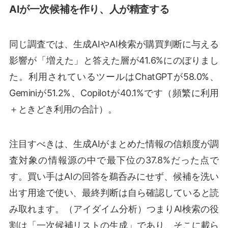
AIが一次候補を作り、人が精査する
同じ調査では、生成AIやAI検索が購買判断に与える
影響が「増えた」と答えた層が41.6%にのぼりまし
た。利用されているツールはChatGPTが58.0%、
Geminiが51.2%、Copilotが40.1%です（頻繁に利用
＋ときどき利用の合計）。
注目すべきは、生成AIがまとめた情報の信頼度が調
査対象の情報源の中で最下位の37.8%だった点で
す。買い手はAIの回答を鵜呑みにせず、候補を洗い
出す用途で使い、最終判断は自ら確認していると読
み取れます。（アイダイム分析）つまりAI検索の役
割は「一次候補リストの生成」であり、そこに載ら