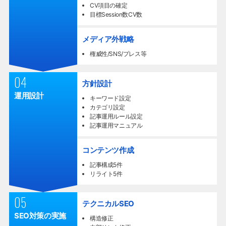
CV項目の確定
目標Session数CV数
メディア外戦略
権威性/SNS/プレス等
04
方針設計
運用設計
キーワード設定
カテゴリ設定
記事運用ルール設定
記事運用マニュアル
コンテンツ作成
記事構成5件
リライト5件
05
テクニカルSEO
SEO対策の実施
構造修正