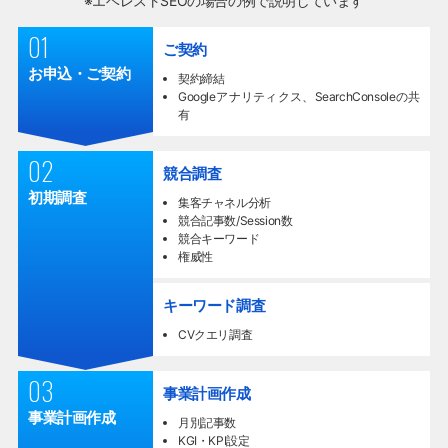
※エベレストSEOの場合の例で説明しています
01
ご契約
お申込・ご契約
契約締結
Googleアナリティクス、SearchConsoleの共
有
02
競合調査
初期調査
集客チャネル分析
競合記事数/Session数
競合キーワード
権威性
キーワード調査
CVクエリ調査
03
事業計画作成
事業計画作成
月別記事数
KGI・KPI設定