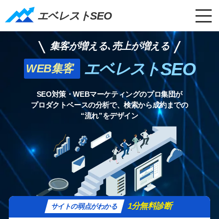
エベレストSEO｜TOP
エベレストSEO
集客が増える､売上が増える
SEO
エベレスト
WEB集客
SEO対策・WEBマーケティングのプロ集団が
プロダクトベースの分析で、検索から成約までの
“流れ”をデザイン
1分無料診断
サイトの弱点がわかる