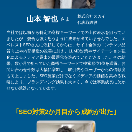
株式会社スカイ
山本 智也
さま
代表取締役
当社では以前から特定の商標キーワードでの上位表示を狙ってい
ましたが、競合も強く思うように成果が出ていませんでした。エ
ベレストSEOさんに依頼してからは、サイト全体のコンテンツ品
質向上や内部構造の改善に加え、LLMO対策やサイテーション強
化によるメディア露出の最適化を進めていただきました。その結
果、数か月で狙っていた商標キーワードで検索順位1位を獲得。お
問い合わせ件数は大幅に増加し、取引先やユーザーからの信頼度
も向上しました。SEO施策だけでなくメディアの価値を高める戦
略により、ブランディング効果も大きく、今では事業成長に欠か
せない武器となっています。
｢SEO対策2か月目から成約が出た｣