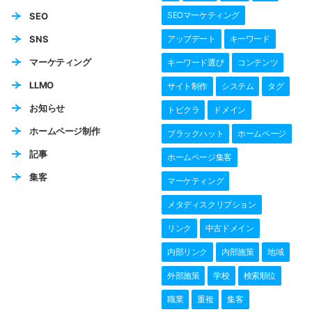
SEOマーケティング
SEO
SNS
アップデート
キーワード
マーケティング
キーワード選び
コンテンツ
LLMO
サイト制作
システム
タグ
お知らせ
トピクラ
ドメイン
ホームページ制作
ブラックハット
ホームページ
記事
ホームページ集客
集客
マーケティング
メタディスクリプション
リンク
中古ドメイン
内部リンク
内部施策
地域
外部施策
学校
検索順位
職業
重複
集客