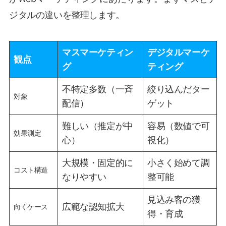
ジタルの違いを整理します。
マスマーケティン
デジタルマーケ
観点
グ
ティング
不特定多数（一斉
絞り込んだター
対象
配信）
ゲット
難しい（推定が中
容易（数値で可
効果測定
心）
視化）
大規模・固定的に
小さく始めて調
コスト構造
なりやすい
整可能
見込み客の獲
広範な認知拡大
向くケース
得・育成