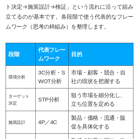
ト決定→施策設計→検証」という流れに沿って組み
立てるのが基本です。各段階で使う代表的なフレー
ムワーク（思考の枠組み）を整理します。
代表フレー
段階
目的
ムワーク
3C分析・S
市場・顧客・競合・自
環境分析
WOT分析
社の現状を把握する
狙う市場を細分化し、
ターゲット
STP分析
決定
立ち位置を定める
製品・価格・流通・販
4P／4C
施策設計
促を具体化する