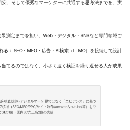
目安、そして優秀なマーケターに共通する思考法までを、実
果測定までを担い、Web・デジタル・SNSなど専門領域ご
れる：
SEO・MEO・広告・AI検索（LLMO）を接続して設計
ら当てるのではなく、小さく速く検証を繰り返せる人が成果
｜ 臨床検査技師×デジタルマーケ 勘ではなく「エビデンス」に基づ
（SEO/MEO/PPC/サイト制作/amazon/youtube/等）をワ
SEO1位・国内EC売上高2位の実績