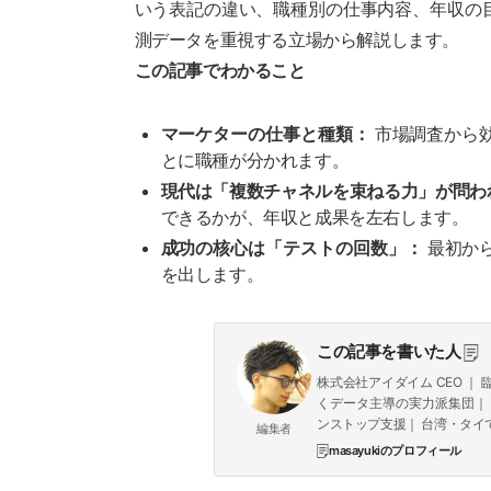
いう表記の違い、職種別の仕事内容、年収の
測データを重視する立場から解説します。
この記事でわかること
マーケターの仕事と種類：
市場調査から効
とに職種が分かれます。
現代は「複数チャネルを束ねる力」が問わ
できるかが、年収と成果を左右します。
成功の核心は「テストの回数」：
最初か
を出します。
この記事を書いた人
株式会社アイダイム CEO 
くデータ主導の実力派集団｜ 7領域
ンストップ支援｜ 台湾・タイで
編集者
masayukiのプロフィール