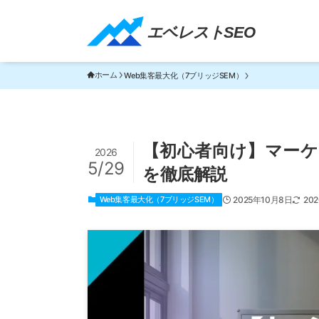
エベレストSEO｜TOP
エベレストSEO
ホーム
Web集客最大化（7ブリッジSEM）
【初心者向け】マーケ
2026
5/29
を徹底解説
Web集客最大化（7ブリッジSEM）
2025年10月8日
20