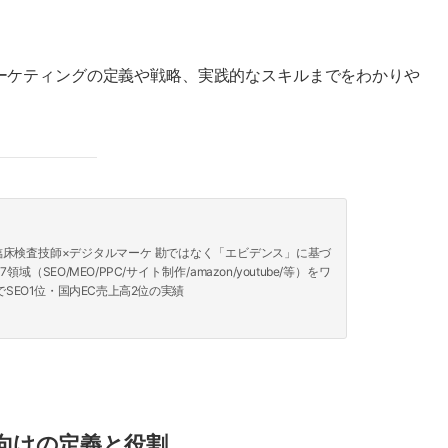
ーケティングの定義や戦略、実践的なスキルまでをわかりや
｜ 臨床検査技師×デジタルマーケ 勘ではなく「エビデンス」に基づ
（SEO/MEO/PPC/サイト制作/amazon/youtube/等）をワ
SEO1位・国内EC売上高2位の実績
向けの定義と役割