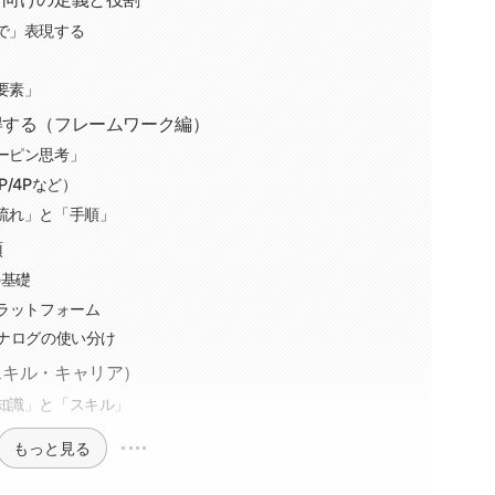
で」表現する
要素」
得する（フレームワーク編）
ーピン思考」
/4Pなど）
流れ」と「手順」
類
の基礎
ラットフォーム
アナログの使い分け
スキル・キャリア）
知識」と「スキル」
もっと見る