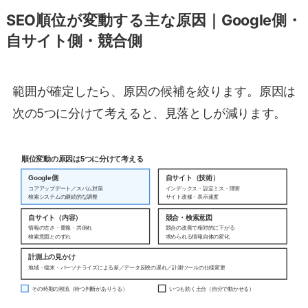
SEO順位が変動する主な原因｜Google側・
自サイト側・競合側
範囲が確定したら、原因の候補を絞ります。原因は
次の5つに分けて考えると、見落としが減ります。
順位変動の原因は5つに分けて考える
Google側
自サイト（技術）
コアアップデート／スパム対策
インデックス・設定ミス・障害
検索システムの継続的な調整
サイト改修・表示速度
自サイト（内容）
競合・検索意図
情報の古さ・重複・共倒れ
競合の改善で相対的に下がる
検索意図とのずれ
求められる情報自体の変化
計測上の見かけ
地域・端末・パーソナライズによる差／データ反映の遅れ／計測ツールの仕様変更
その時期の潮流（待つ判断がありうる）
いつも効く土台（自分で動かせる）