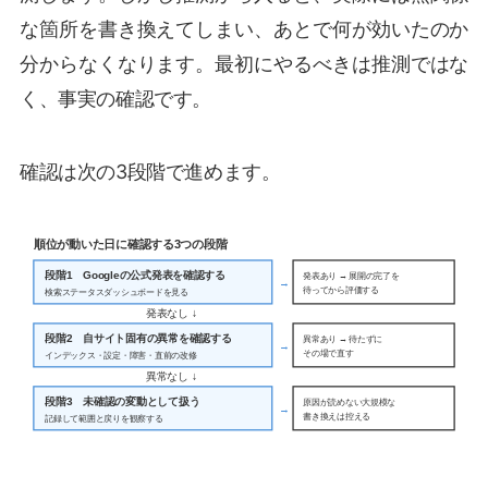
な箇所を書き換えてしまい、あとで何が効いたのか
分からなくなります。最初にやるべきは推測ではな
く、事実の確認です。
確認は次の3段階で進めます。
順位が動いた日に確認する3つの段階
段階1 Googleの公式発表を確認する
発表あり → 展開の完了を
→
待ってから評価する
検索ステータスダッシュボードを見る
発表なし ↓
段階2 自サイト固有の異常を確認する
異常あり → 待たずに
→
その場で直す
インデックス・設定・障害・直前の改修
異常なし ↓
段階3 未確認の変動として扱う
原因が読めない大規模な
→
書き換えは控える
記録して範囲と戻りを観察する