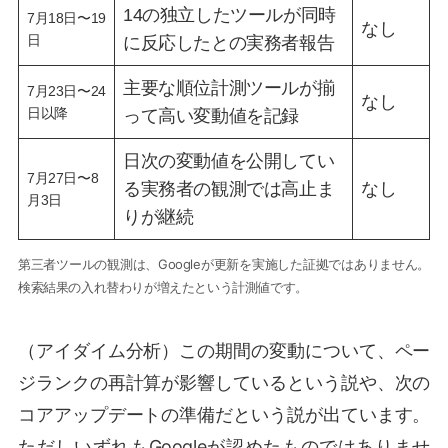
14の独立したツールが同時
7月18日〜19
なし
日
に反応したとの実務者報告
主要な順位計測ツールが揃
7月23日〜24
なし
日以降
って高い変動値を記録
日次の変動値を公開してい
7月27日〜8
る実務者の観測では高止ま
なし
月3日
りが継続
第三者ツールの観測は、Googleが更新を実施した証拠ではありません。
検索結果の入れ替わりが増えたという計測値です。
（アイダイム分析）この期間の変動について、ペー
ジランクの再計算が影響しているという説や、次の
コアアップデートの準備だという説が出ています。
ただしいずれもGoogleが認めたものではありませ