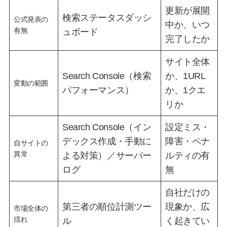
更新が展開
検索ステータスダッシ
公式発表の
中か、いつ
有無
ュボード
完了したか
サイト全体
Search Console（検索
か、1URL
変動の範囲
パフォーマンス）
か、1クエ
リか
Search Console（イン
設定ミス・
デックス作成・手動に
障害・ペナ
自サイトの
異常
よる対策）／サーバー
ルティの有
ログ
無
自社だけの
第三者の順位計測ツー
現象か、広
市場全体の
揺れ
ル
く起きてい