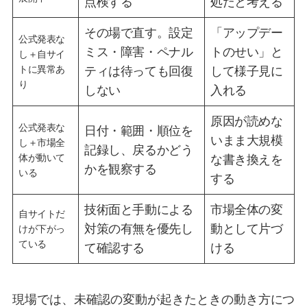
点検する
処だと考える
その場で直す。設定
「アップデー
公式発表な
ミス・障害・ペナル
トのせい」と
し＋自サイ
トに異常あ
ティは待っても回復
して様子見に
り
しない
入れる
原因が読めな
公式発表な
日付・範囲・順位を
いまま大規模
し＋市場全
記録し、戻るかどう
体が動いて
な書き換えを
かを観察する
いる
する
技術面と手動による
市場全体の変
自サイトだ
対策の有無を優先し
動として片づ
けが下がっ
ている
て確認する
ける
現場では、未確認の変動が起きたときの動き方につ