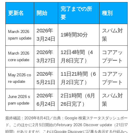
完了までの所
更新名
開始
種別
要
2026年
スパム対
March 2026
19時間30分
spam update
3月24日
策
2026年
12日4時間（4
コアアッ
March 2026
core update
3月27日
月8日完了）
プデート
2026年
11日21時間（6
コアアッ
May 2026 co
re update
5月21日
月2日完了）
プデート
2026年
2日1時間（6月
スパム対
June 2026 s
pam update
6月24日
26日完了）
策
最終確認：2026年8月4日／出典：Google 検索ステータスダッシュボー
ド。このほかに2月5日開始のFebruary 2026 Discover update（21日17
時間）がありますが、これはGoogle Discoverに記事を表示する仕組みへ