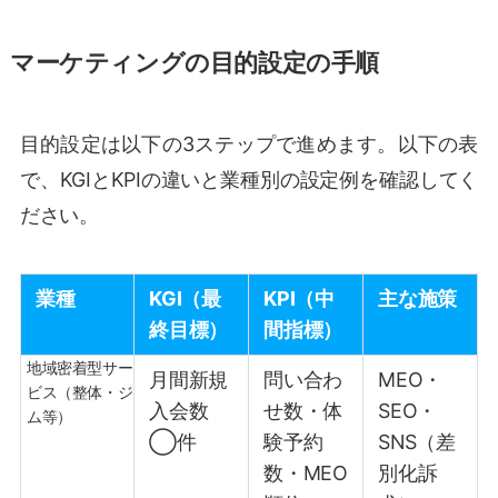
マーケティングの目的設定の手順
目的設定は以下の3ステップで進めます。以下の表
で、KGIとKPIの違いと業種別の設定例を確認してく
ださい。
業種
KGI（最
KPI（中
主な施策
終目標）
間指標）
地域密着型サー
月間新規
問い合わ
MEO・
ビス（整体・ジ
入会数
せ数・体
SEO・
ム等）
◯件
験予約
SNS（差
数・MEO
別化訴