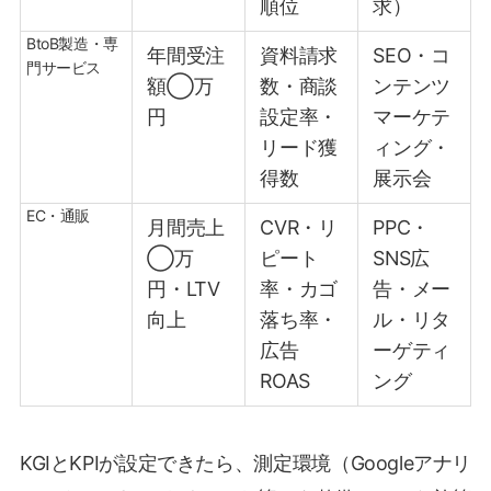
順位
求）
BtoB製造・専
年間受注
資料請求
SEO・コ
門サービス
額◯万
数・商談
ンテンツ
円
設定率・
マーケテ
リード獲
ィング・
得数
展示会
EC・通販
月間売上
CVR・リ
PPC・
◯万
ピート
SNS広
円・LTV
率・カゴ
告・メー
向上
落ち率・
ル・リタ
広告
ーゲティ
ROAS
ング
KGIとKPIが設定できたら、測定環境（Googleアナリ