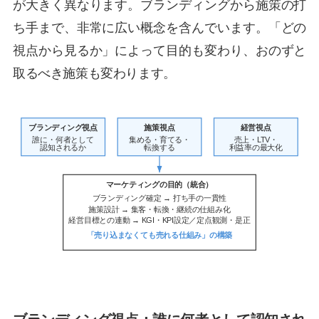
が大きく異なります。ブランディングから施策の打
ち手まで、非常に広い概念を含んでいます。「どの
視点から見るか」によって目的も変わり、おのずと
取るべき施策も変わります。
ブランディング視点
施策視点
経営視点
誰に・何者として
集める・育てる・
売上・LTV・
認知されるか
転換する
利益率の最大化
マーケティングの目的（統合）
ブランディング確定 → 打ち手の一貫性
施策設計 → 集客・転換・継続の仕組み化
経営目標との連動 → KGI・KPI設定／定点観測・是正
「売り込まなくても売れる仕組み」の構築