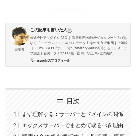
この記事を書いた人
株式会社アイダイム CEO ｜ 臨床検査技師×デジタルマーケ 勘では
なく「エビデンス」に基づくデータ主導の実力派集団｜ 7領域
（SEO/MEO/PPC/サイト制作/amazon/youtube/等）をワンストッ
編集者
プ支援｜ 台湾・タイでSEO1位・国内EC売上高2位の実績
masayukiのプロフィール
目次
まず理解する：サーバーとドメインの関係
エックスサーバーでまとめて取るべき理由