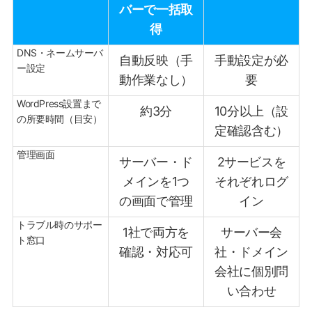
バーで一括取
得
DNS・ネームサーバ
自動反映（手
手動設定が必
ー設定
動作業なし）
要
WordPress設置まで
約3分
10分以上（設
の所要時間（目安）
定確認含む）
管理画面
サーバー・ド
2サービスを
メインを1つ
それぞれログ
の画面で管理
イン
トラブル時のサポー
1社で両方を
サーバー会
ト窓口
確認・対応可
社・ドメイン
会社に個別問
い合わせ