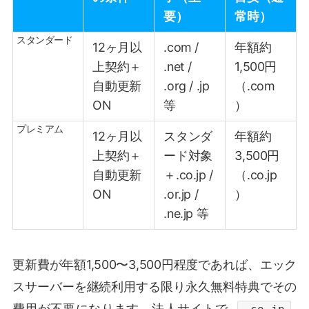
要）
常時）
スタンダード
12ヶ月以
.com /
年額約
上契約＋
.net /
1,500円
自動更新
.org / .jp
（.com
ON
等
）
プレミアム
12ヶ月以
スタンダ
年額約
上契約＋
ード対象
3,500円
自動更新
＋.co.jp /
（.co.jp
ON
.or.jp /
）
.ne.jp 等
更新費が年額1,500〜3,500円程度であれば、エック
スサーバーを継続利用する限り永久無料特典でその
費用が不要になります。法人サイトで