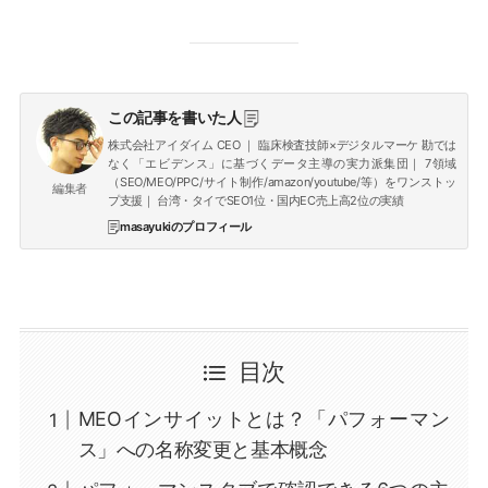
この記事を書いた人
株式会社アイダイム CEO ｜ 臨床検査技師×デジタルマーケ 勘では
なく「エビデンス」に基づくデータ主導の実力派集団｜ 7領域
（SEO/MEO/PPC/サイト制作/amazon/youtube/等）をワンストッ
編集者
プ支援｜ 台湾・タイでSEO1位・国内EC売上高2位の実績
masayukiのプロフィール
目次
MEOインサイットとは？「パフォーマン
ス」への名称変更と基本概念