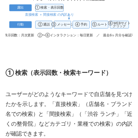
① 検索・表示回数
露出
直接検索 ＋ 間接検索 の内訳あり
⑥ WEBサイト
② 通話
③ メッセージ
④ 予約
⑤ ルート
行動
クリック
①表示回数：月次更新 ②〜⑥インタラクション：毎日更新 ／ 過去6ヶ月分を確認可
① 検索（表示回数・検索キーワード）
ユーザーがどのようなキーワードで自店舗を見つけ
たかを示します。「直接検索」（店舗名・ブランド
名での検索）と「間接検索」（「渋谷 ランチ」「近
くの整骨院」などカテゴリ・業種での検索）の内訳
が確認できます。