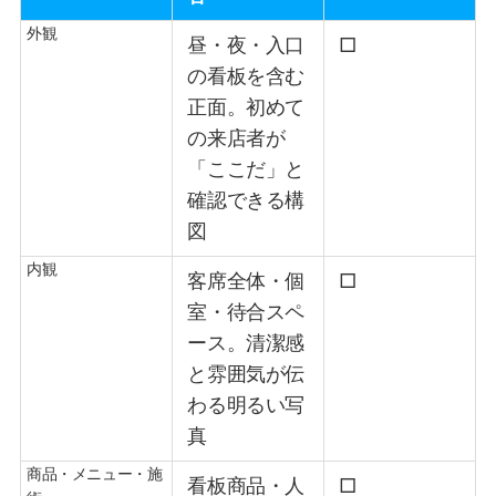
外観
昼・夜・入口
□
の看板を含む
正面。初めて
の来店者が
「ここだ」と
確認できる構
図
内観
客席全体・個
□
室・待合スペ
ース。清潔感
と雰囲気が伝
わる明るい写
真
商品・メニュー・施
看板商品・人
□