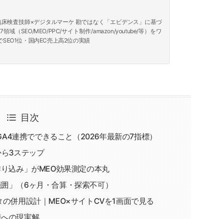
｜ 臨床検査技師×デジタルマーケ 勘ではなく「エビデンス」に基づ
（SEO/MEO/PPC/サイト制作/amazon/youtube/等）をワ
SEO1位・国内EC売上高2位の実績
目次
GA4連携でできること（2026年最新の7指標）
から3ステップ
作り込み」がMEO効果測定の本丸
囲」（6ヶ月・合算・探索不可）
の併用設計｜MEO×サイトCVを1画面で見る
様への現実解