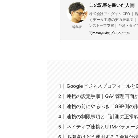
この記事を書いた人
株式会社アイダイム CEO 
くデータ主導の実力派集団｜ 7領域
ンストップ支援｜ 台湾・タイで
編集者
masayukiのプロフィール
Googleビジネスプロフィールと
連携の設定手順｜GA4管理画面
連携の前にやるべき「GBP側の
連携の制限事項と「計測の正常範
ネイティブ連携とUTMパラメータ
多拠点はどう運用する？合算仕