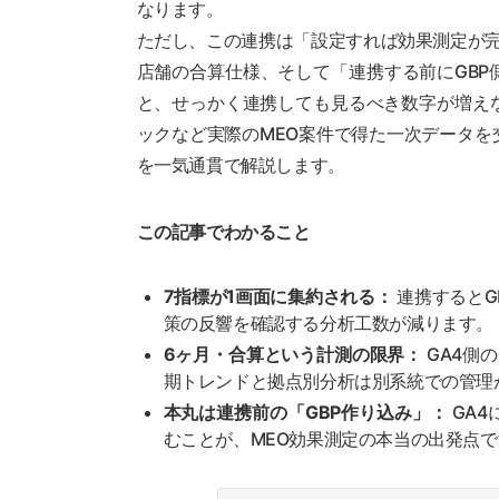
なります。
ただし、この連携は「設定すれば効果測定が
店舗の合算仕様、そして「連携する前にGB
と、せっかく連携しても見るべき数字が増え
ックなど実際のMEO案件で得た一次データ
を一気通貫で解説します。
この記事でわかること
7指標が1画面に集約される：
連携するとG
策の反響を確認する分析工数が減ります。
6ヶ月・合算という計測の限界：
GA4側
期トレンドと拠点別分析は別系統での管理
本丸は連携前の「GBP作り込み」：
GA4
むことが、MEO効果測定の本当の出発点で