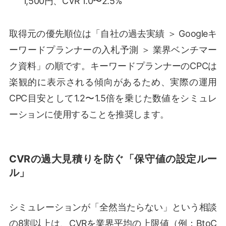
1,500円、CVR 1.0〜2.5%
取得元の優先順位は「自社の過去実績 ＞ Googleキ
ーワードプランナーの入札予測 ＞ 業界ベンチマー
ク資料」の順です。キーワードプランナーのCPCは
楽観的に表示される傾向があるため、実際の運用
CPC目安として1.2〜1.5倍を乗じた数値をシミュレ
ーションに使用することを推奨します。
CVRの過大見積りを防ぐ「保守値の設定ルー
ル」
シミュレーションが「全然当たらない」という相談
の8割以上は、CVRを業界平均の上限値（例：BtoC