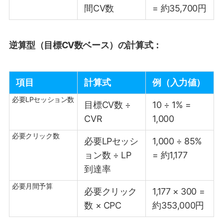
間CV数
= 約35,700円
逆算型（目標CV数ベース）の計算式：
項目
計算式
例（入力値）
必要LPセッション数
目標CV数 ÷
10 ÷ 1% =
CVR
1,000
必要クリック数
必要LPセッシ
1,000 ÷ 85%
ョン数 ÷ LP
= 約1,177
到達率
必要月間予算
必要クリック
1,177 × 300 =
数 × CPC
約353,000円