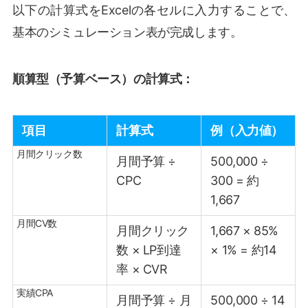
以下の計算式をExcelの各セルに入力することで、
基本のシミュレーション表が完成します。
順算型（予算ベース）の計算式：
項目
計算式
例（入力値）
月間クリック数
月間予算 ÷
500,000 ÷
CPC
300 = 約
1,667
月間CV数
月間クリック
1,667 × 85%
数 × LP到達
× 1% = 約14
率 × CVR
実績CPA
月間予算 ÷ 月
500,000 ÷ 14