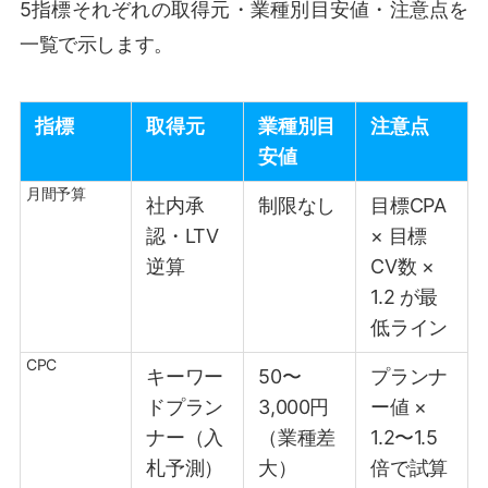
5指標それぞれの取得元・業種別目安値・注意点を
一覧で示します。
指標
取得元
業種別目
注意点
安値
月間予算
社内承
制限なし
目標CPA
認・LTV
× 目標
逆算
CV数 ×
1.2 が最
低ライン
CPC
キーワー
50〜
プランナ
ドプラン
3,000円
ー値 ×
ナー（入
（業種差
1.2〜1.5
札予測）
大）
倍で試算