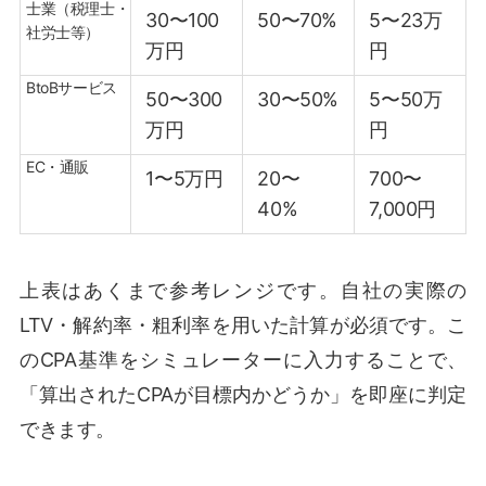
士業（税理士・
30〜100
50〜70%
5〜23万
社労士等）
万円
円
BtoBサービス
50〜300
30〜50%
5〜50万
万円
円
EC・通販
1〜5万円
20〜
700〜
40%
7,000円
上表はあくまで参考レンジです。自社の実際の
LTV・解約率・粗利率を用いた計算が必須です。こ
のCPA基準をシミュレーターに入力することで、
「算出されたCPAが目標内かどうか」を即座に判定
できます。