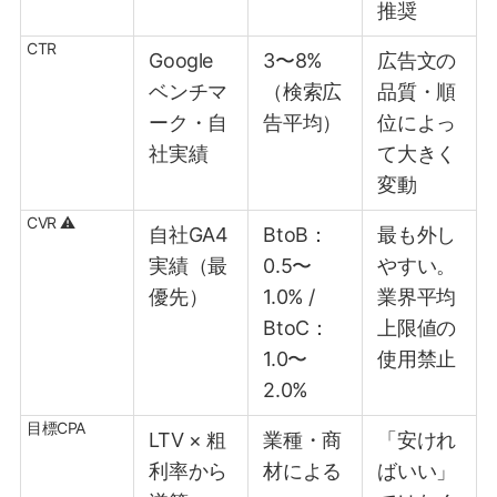
推奨
CTR
Google
3〜8%
広告文の
ベンチマ
（検索広
品質・順
ーク・自
告平均）
位によっ
社実績
て大きく
変動
CVR ⚠
自社GA4
BtoB：
最も外し
実績（最
0.5〜
やすい。
優先）
1.0% /
業界平均
BtoC：
上限値の
1.0〜
使用禁止
2.0%
目標CPA
LTV × 粗
業種・商
「安けれ
利率から
材による
ばいい」