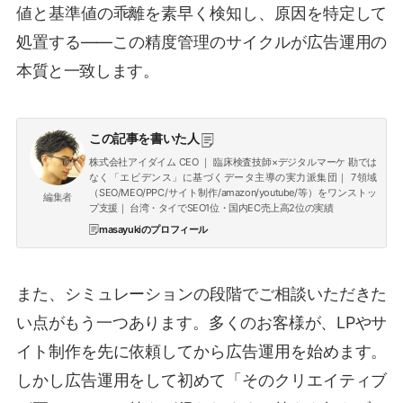
値と基準値の乖離を素早く検知し、原因を特定して
処置する——この精度管理のサイクルが広告運用の
本質と一致します。
この記事を書いた人
株式会社アイダイム CEO ｜ 臨床検査技師×デジタルマーケ 勘では
なく「エビデンス」に基づくデータ主導の実力派集団｜ 7領域
（SEO/MEO/PPC/サイト制作/amazon/youtube/等）をワンストッ
編集者
プ支援｜ 台湾・タイでSEO1位・国内EC売上高2位の実績
masayukiのプロフィール
また、シミュレーションの段階でご相談いただきた
い点がもう一つあります。多くのお客様が、LPやサ
イト制作を先に依頼してから広告運用を始めます。
しかし広告運用をして初めて「そのクリエイティブ