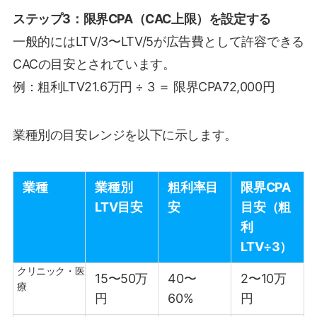
ステップ3：限界CPA（CAC上限）を設定する
一般的にはLTV/3〜LTV/5が広告費として許容できる
CACの目安とされています。
例：粗利LTV21.6万円 ÷ 3 ＝ 限界CPA72,000円
業種別の目安レンジを以下に示します。
業種
業種別
粗利率目
限界CPA
LTV目安
安
目安（粗
利
LTV÷3）
クリニック・医
15〜50万
40〜
2〜10万
療
円
60%
円