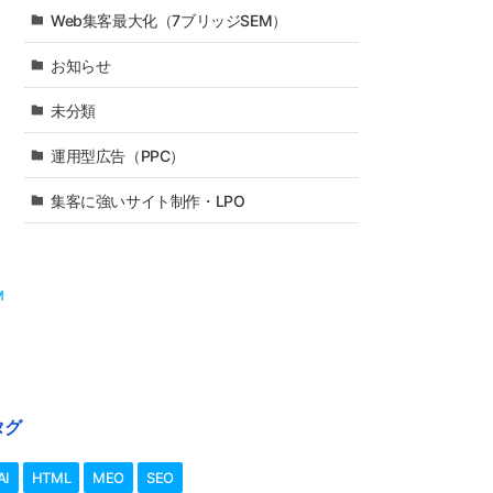
Web集客最大化（7ブリッジSEM）
お知らせ
未分類
運用型広告（PPC）
集客に強いサイト制作・LPO
M
タグ
AI
HTML
MEO
SEO