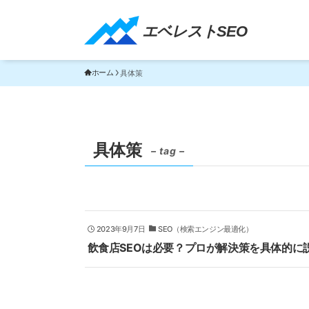
エベレストSEO｜TOP
エベレストSEO
ホーム
具体策
具体策
– tag –
2023年9月7日
SEO（検索エンジン最適化）
飲食店SEOは必要？プロが解決策を具体的に