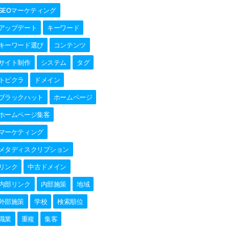
SEOマーケティング
アップデート
キーワード
キーワード選び
コンテンツ
サイト制作
システム
タグ
トピクラ
ドメイン
ブラックハット
ホームページ
ホームページ集客
マーケティング
メタディスクリプション
リンク
中古ドメイン
内部リンク
内部施策
地域
外部施策
学校
検索順位
職業
重複
集客