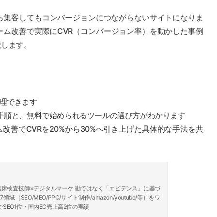
ら集客してもコンバージョンにつながらないサイトになりま
ーム改善で実際にCVR（コンバージョン率）を動かした事例
説します。
理できます
手順と、無料で始められるツールの選び方がわかります
改善でCVRを20%から30%へ引き上げた具体的な手法を共
｜ 臨床検査技師×デジタルマーケ 勘ではなく「エビデンス」に基づ
（SEO/MEO/PPC/サイト制作/amazon/youtube/等）をワ
SEO1位・国内EC売上高2位の実績