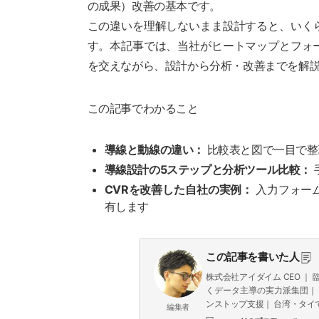
の成果）改善の基本です。
この違いを理解しないまま設計すると、いく
す。本記事では、当社がヒートマップとフォ
を交えながら、設計から分析・改善までを解
この記事でわかること
導線と動線の違い：
比較表と図で一目で整
導線設計の5ステップと分析ツール比較：
CVRを改善した自社の実例：
入力フォーム
有します
この記事を書いた人
株式会社アイダイム CEO 
くデータ主導の実力派集団｜ 7領域
ンストップ支援｜ 台湾・タイで
編集者