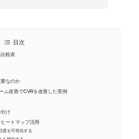
目次
る比較表
重要なのか
ーム改善でCVRを改善した実例
い分け
｜ヒートマップ活用
目度を可視化する
トを検出する