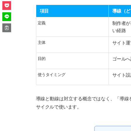
項目
導線（ど
定義
制作者が
い経路
主体
サイト運
目的
ゴールへ
使うタイミング
サイト設
導線と動線は対立する概念ではなく、「導線
サイクルで使います。