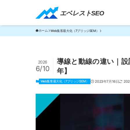
エベレストSEO｜TOP
エベレストSEO
ホーム
Web集客最大化（7ブリッジSEM）
導線と動線の違い｜設計
2026
6/10
年】
Web集客最大化（7ブリッジSEM）
2023年7月16日
20