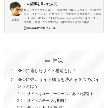
この記事を書いた人
株式会社アイダイム CEO ｜ 臨床検査技師×デジタルマーケ 勘では
なく「エビデンス」に基づくデータ主導の実力派集団｜ 7領域
（SEO/MEO/PPC/サイト制作/amazon/youtube/等）をワンストッ
編集者
プ支援｜ 台湾・タイでSEO1位・国内EC売上高2位の実績
masayukiのプロフィール
目次
SEOに適したサイト構造とは？
SEOに強いサイト構造を決める３つのポイ
ントとは？
サイトはユーザーニーズにあった設計に
サイトのテーマは明確に
ディレクトリを簡潔に