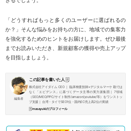
きるでしょう。
「どうすればもっと多くのユーザーに選ばれるの
か？」そんな悩みをお持ちの方に、地域での集客力
を強化するためのヒントをお届けします。ぜひ最後
までお読みいただき、新規顧客の獲得や売上アップ
を目指しましょう。
この記事を書いた人
株式会社アイダイム CEO ｜ 臨床検査技師×デジタルマーケ 勘では
なく「エビデンス」に基づくデータ主導の実力派集団｜ 7領域
（SEO/MEO/PPC/サイト制作/amazon/youtube/等）をワンストッ
編集者
プ支援｜ 台湾・タイでSEO1位・国内EC売上高2位の実績
masayukiのプロフィール