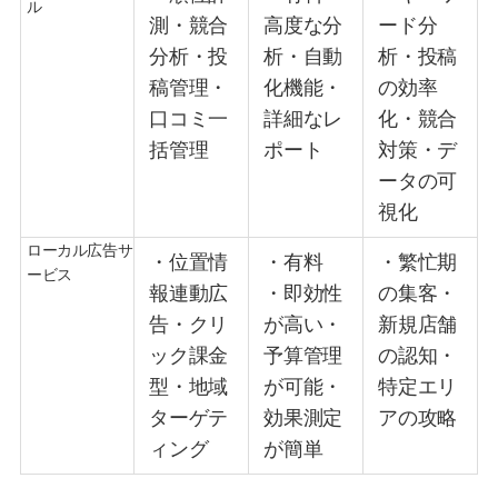
ル
測・競合
高度な分
ード分
分析・投
析・自動
析・投稿
稿管理・
化機能・
の効率
口コミ一
詳細なレ
化・競合
括管理
ポート
対策・デ
ータの可
視化
ローカル広告サ
・位置情
・有料
・繁忙期
ービス
報連動広
・即効性
の集客・
告・クリ
が高い・
新規店舗
ック課金
予算管理
の認知・
型・地域
が可能・
特定エリ
ターゲテ
効果測定
アの攻略
ィング
が簡単