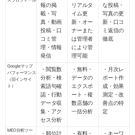
報の掲
リアルタ
な投稿・
載・写
イム更
写真の更
真・動画
新・オー
新・口コ
投稿・口
ナーまた
ミ返信の
コミ管
は管理者
徹底
理・情報
により管
発信
理可能
Googleマップ
・閲覧数
・無料・
・月次レ
パフォーマンス
分析・検
データの
ポート作
（旧インサイ
索語句確
エクスポ
成・効果
ト）
認・行動
ート・複
測定・改
データ収
数店舗の
善点の特
集・アク
一括分析
定
セス分析
MEO分析ツー
・順位計
・有料・
・キーワ