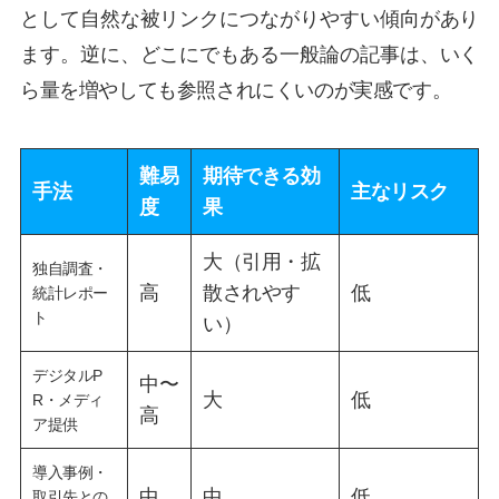
として自然な被リンクにつながりやすい傾向があり
ます。逆に、どこにでもある一般論の記事は、いく
ら量を増やしても参照されにくいのが実感です。
難易
期待できる効
手法
主なリスク
度
果
大（引用・拡
独自調査・
高
散されやす
低
統計レポー
ト
い）
デジタルP
中〜
大
低
R・メディ
高
ア提供
導入事例・
中
中
低
取引先との