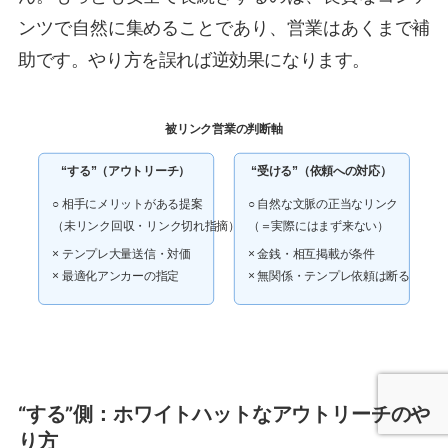
ンツで自然に集めることであり、営業はあくまで補
助です。やり方を誤れば逆効果になります。
被リンク営業の判断軸
“する”（アウトリーチ）
“受ける”（依頼への対応）
○ 相手にメリットがある提案
○ 自然な文脈の正当なリンク
（未リンク回収・リンク切れ指摘）
（＝実際にはまず来ない）
× テンプレ大量送信・対価
× 金銭・相互掲載が条件
× 最適化アンカーの指定
× 無関係・テンプレ依頼は断る
“する”側：ホワイトハットなアウトリーチのや
り方