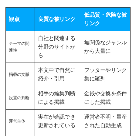
低品質・危険な被
観点
良質な被リンク
リンク
自社と関連する
無関係なジャンル
テーマの関
分野のサイトか
連性
から大量に
ら
本文中で自然に
フッターやリンク
掲載の文脈
紹介・引用
集に羅列
相手の編集判断
金銭や交換を条件
設置の判断
による掲載
にした掲載
実在が確認でき
運営者不明・量産
運営主体
更新されている
された自動生成